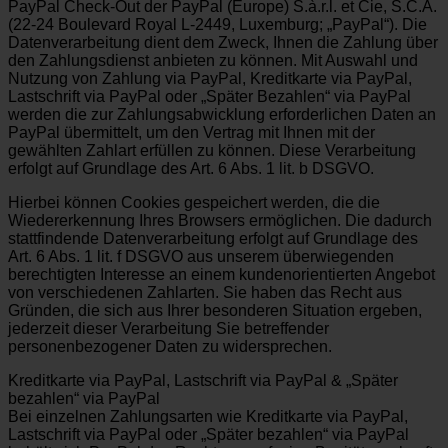
PayPal Check-Out der PayPal (Europe) S.à.r.l. et Cie, S.C.A.
(22-24 Boulevard Royal L-2449, Luxemburg; „PayPal“). Die
Datenverarbeitung dient dem Zweck, Ihnen die Zahlung über
den Zahlungsdienst anbieten zu können. Mit Auswahl und
Nutzung von Zahlung via PayPal, Kreditkarte via PayPal,
Lastschrift via PayPal oder „Später Bezahlen“ via PayPal
werden die zur Zahlungsabwicklung erforderlichen Daten an
PayPal übermittelt, um den Vertrag mit Ihnen mit der
gewählten Zahlart erfüllen zu können. Diese Verarbeitung
erfolgt auf Grundlage des Art. 6 Abs. 1 lit. b DSGVO.
Hierbei können Cookies gespeichert werden, die die
Wiedererkennung Ihres Browsers ermöglichen. Die dadurch
stattfindende Datenverarbeitung erfolgt auf Grundlage des
Art. 6 Abs. 1 lit. f DSGVO aus unserem überwiegenden
berechtigten Interesse an einem kundenorientierten Angebot
von verschiedenen Zahlarten. Sie haben das Recht aus
Gründen, die sich aus Ihrer besonderen Situation ergeben,
jederzeit dieser Verarbeitung Sie betreffender
personenbezogener Daten zu widersprechen.
Kreditkarte via PayPal, Lastschrift via PayPal & „Später
bezahlen“ via PayPal
Bei einzelnen Zahlungsarten wie Kreditkarte via PayPal,
Lastschrift via PayPal oder „Später bezahlen“ via PayPal