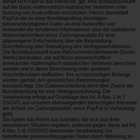
behält sich PayPal das Recht vor, ggf. eine Bonitätsauskunft
auf der Basis mathematisch-statistischer Verfahren unter
Nutzung von Auskunfteien einzuholen. Hierzu übermittelt
PayPal die zu einer Bonitätsprüfung benötigten
personenbezogenen Daten an eine Auskunftei und
verwendet die erhaltenen Informationen über die statistische
Wahrscheinlichkeit eines Zahlungsausfalls für eine
abgewogene Entscheidung über die Begründung,
Durchführung oder Beendigung des Vertragsverhältnisses.
Die Bonitätsauskunft kann Wahrscheinlichkeitswerte (Score-
Werte) beinhalten, die auf Basis wissenschaftlich
anerkannter mathematisch-statistischer Verfahren berechnet
werden und in deren Berechnung unter anderem
Anschriftendaten einfließen. Ihre schutzwürdigen Belange
werden gemäß den gesetzlichen Bestimmungen
berücksichtigt. Die Datenverarbeitung dient dem Zweck der
Bonitätsprüfung für eine Vertragsanbahnung. Die
Verarbeitung erfolgt auf Grundlage des Art. 6 Abs. 1 lit. f
DSGVO aus unserem überwiegenden berechtigten Interesse
am Schutz vor Zahlungsausfall, wenn PayPal in Vorleistung
geht.
Sie haben das Recht aus Gründen, die sich aus Ihrer
besonderen Situation ergeben, jederzeit gegen diese auf Art.
6 Abs. 1 lit. f DSGVO beruhende Verarbeitung Sie
betreffender personenbezogener Daten durch Mitteilung an