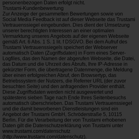
personenbezogen Daten erfolgt nicht.
Trustami-Kundenbewertung
Zur Anzeige der gesammelten Bewertungen sowie von
Social Media Feedback ist auf dieser Webseite das Trustami
Vertrauenssiegel eingebunden. Dies dient der Umsetzung
unserer berechtigten Interessen an einer optimalen
Vermarktung unseres Angebots auf der eigenen Webseite
gemäß Art. 6 Abs. 1 S. 1 lit. f DSGVO. Bei dem Aufruf des
Trustami Vertrauenssiegels speichert der Webserver
automatisch Daten (Zugriffsdaten) in Form eines Server-
Logfiles, das den Namen der abgerufen Webseite, die Datei,
das Datum und die Uhrzeit des Abrufs, Ihre IP-Adresse in
gekürzter Form, die übertragene Datenmenge, die Meldung
über einen erfolgreichen Abruf, den Browsertyp, das
Betriebssystem der Nutzers, die Referrer URL (der zuvor
besuchten Seite) und den anfragenden Provider enthält.
Diese Zugriffsdaten werden nicht ausgewertet und
spätestens sieben Tage nach Ende Ihres Seitenbesuchs
automatisch überschrieben. Das Trustami Vertrauenssiegel
und die damit beworbenen Dienstleistungen sind ein
Angebot der Trustami GmbH, Schröderstraße 5, 10115
Berlin. Für die Verarbeitung der von Trustami erhobenen
Daten gilt die Datenschutzerklärung von Trustami unter
www.trustami.com/datenschutz
(http://www.trustami.com/datenschutz).